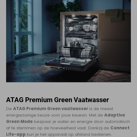
ATAG Premium Green Vaatwasser
De
ATAG Premium Green vaatwasser
is de meest
energiezuinige keuze voor jouw keuken. Met de
Adaptive
Green Mode
bespaar je water en energie door automatisch
af te stemmen op de hoeveelheid vaat. Dankzij de
Connect
Life-app
kun je het apparaat op afstand bedienen.