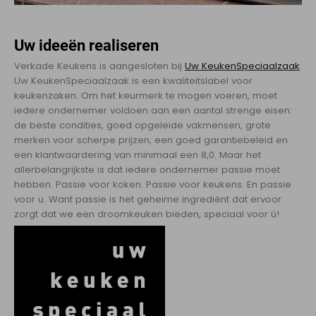
Uw ideeën realiseren
Verkade Keukens is aangesloten bij
Uw KeukenSpeciaalzaak
.
Uw KeukenSpeciaalzaak is een kwaliteitslabel voor
keukenzaken. Om het keurmerk te mogen voeren, moet
iedere ondernemer voldoen aan een aantal strenge eisen:
de beste condities, goed opgeleide vakmensen, grote
merken voor scherpe prijzen, een goed garantiebeleid en
een klantwaardering van minimaal een 8,0. Maar het
allerbelangrijkste is dat iedere ondernemer passie moet
hebben. Passie voor koken. Passie voor keukens. En passie
voor u. Want passie is het geheime ingrediënt dat ervoor
zorgt dat we een droomkeuken bieden, speciaal voor ú!