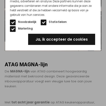
media, adverteren en analyse. Deze partners kunnen deze
gegevens combineren met andere informatie die je aan ze
hebt verstrekt of die ze hebben verzameld op basis van je
gebruik van hun services.
Noodzakelijk
Statistieken
Marketing
Ja, ik accepteer de cookies
ATAG MAGNA-lijn
De
MAGNA-lijn
van ATAG combineert hoogwaardig
materiaal met bekroond design. Deze geavanceerde
inbouwapparatuur voegt een vleugje luxe toe aan jouw
keuken.
Met
tot acht jaar garantie
op ATAG keukenapparatuur,