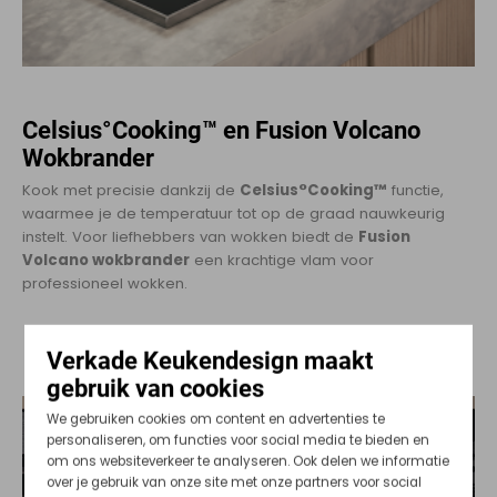
Celsius°Cooking™ en Fusion Volcano
Wokbrander
Kook met precisie dankzij de
Celsius°Cooking™
functie,
waarmee je de temperatuur tot op de graad nauwkeurig
instelt. Voor liefhebbers van wokken biedt de
Fusion
Volcano wokbrander
een krachtige vlam voor
professioneel wokken.
Verkade Keukendesign maakt
gebruik van cookies
We gebruiken cookies om content en advertenties te
personaliseren, om functies voor social media te bieden en
om ons websiteverkeer te analyseren. Ook delen we informatie
over je gebruik van onze site met onze partners voor social