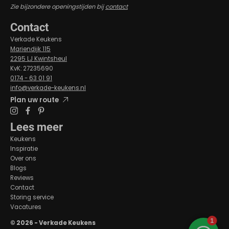
Zie bijzondere openingstijden bij
contact
Contact
Verkade Keukens
Mariendijk 115
2295 LJ Kwintsheul
KvK: 27235690
0174 - 63 01 91
info@verkade-keukens.nl
Plan uw route
Lees meer
Keukens
Inspiratie
Over ons
Blogs
Reviews
Contact
Storing service
Vacatures
© 2026 - Verkade Keukens